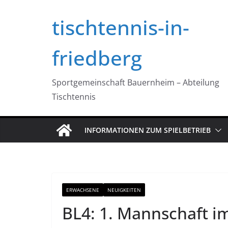
Zum
tischtennis-in-
Inhalt
springen
friedberg
Sportgemeinschaft Bauernheim – Abteilung
Tischtennis
INFORMATIONEN ZUM SPIELBETRIEB
ERWACHSENE
NEUIGKEITEN
BL4: 1. Mannschaft i