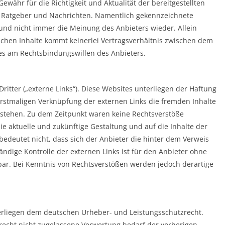
währ für die Richtigkeit und Aktualität der bereitgestellten
en Ratgeber und Nachrichten. Namentlich gekennzeichnete
und nicht immer die Meinung des Anbieters wieder. Allein
ichen Inhalte kommt keinerlei Vertragsverhältnis zwischen dem
 es am Rechtsbindungswillen des Anbieters.
itter („externe Links“). Diese Websites unterliegen der Haftung
 erstmaligen Verknüpfung der externen Links die fremden Inhalte
estehen. Zu dem Zeitpunkt waren keine Rechtsverstöße
 die aktuelle und zukünftige Gestaltung und auf die Inhalte der
bedeutet nicht, dass sich der Anbieter die hinter dem Verweis
ändige Kontrolle der externen Links ist für den Anbieter ohne
bar. Bei Kenntnis von Rechtsverstößen werden jedoch derartige
nterliegen dem deutschen Urheber- und Leistungsschutzrecht.
echt nicht zugelassene Verwertung bedarf der vorherigen