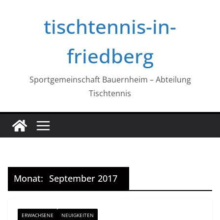
Zum
tischtennis-in-
Inhalt
springen
friedberg
Sportgemeinschaft Bauernheim – Abteilung
Tischtennis
Monat:
September 2017
ERWACHSENE
NEUIGKEITEN