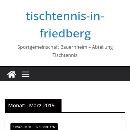
Zum
tischtennis-in-
Inhalt
springen
friedberg
Sportgemeinschaft Bauernheim – Abteilung
Tischtennis
Monat:
März 2019
ERWACHSENE
NEUIGKEITEN