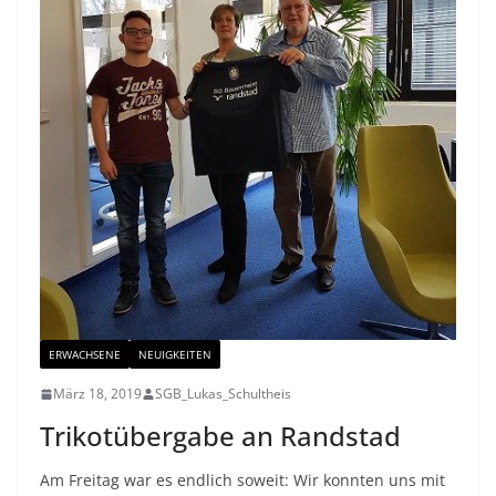
ERWACHSENE
NEUIGKEITEN
März 18, 2019
SGB_Lukas_Schultheis
Trikotübergabe an Randstad
Am Freitag war es endlich soweit: Wir konnten uns mit