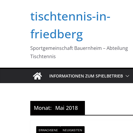
Zum
tischtennis-in-
Inhalt
springen
friedberg
Sportgemeinschaft Bauernheim – Abteilung
Tischtennis
INFORMATIONEN ZUM SPIELBETRIEB
Monat:
Mai 2018
ERWACHSENE
NEUIGKEITEN