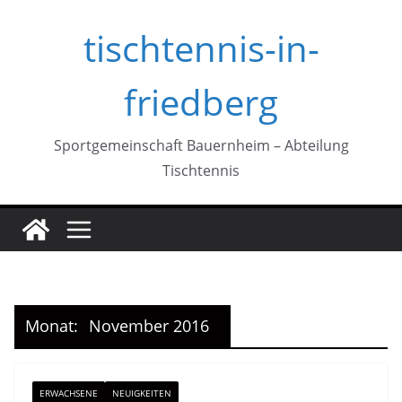
Zum
tischtennis-in-
Inhalt
springen
friedberg
Sportgemeinschaft Bauernheim – Abteilung
Tischtennis
Monat:
November 2016
ERWACHSENE
NEUIGKEITEN