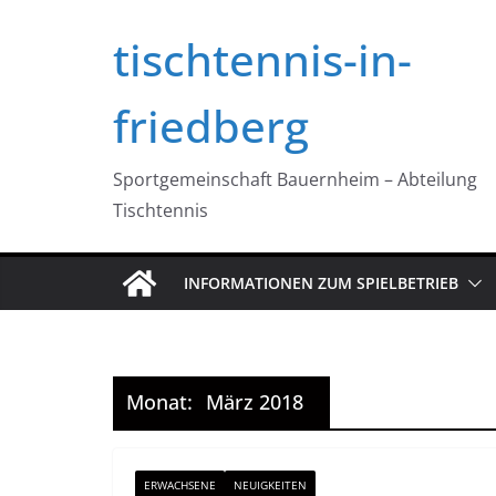
Zum
tischtennis-in-
Inhalt
springen
friedberg
Sportgemeinschaft Bauernheim – Abteilung
Tischtennis
INFORMATIONEN ZUM SPIELBETRIEB
Monat:
März 2018
ERWACHSENE
NEUIGKEITEN