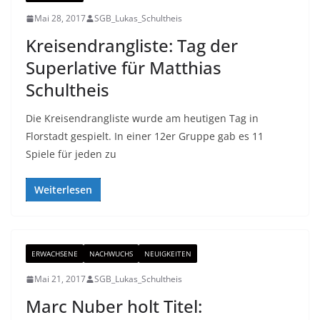
Mai 28, 2017
SGB_Lukas_Schultheis
Kreisendrangliste: Tag der
Superlative für Matthias
Schultheis
Die Kreisendrangliste wurde am heutigen Tag in
Florstadt gespielt. In einer 12er Gruppe gab es 11
Spiele für jeden zu
Weiterlesen
ERWACHSENE
NACHWUCHS
NEUIGKEITEN
Mai 21, 2017
SGB_Lukas_Schultheis
Marc Nuber holt Titel: