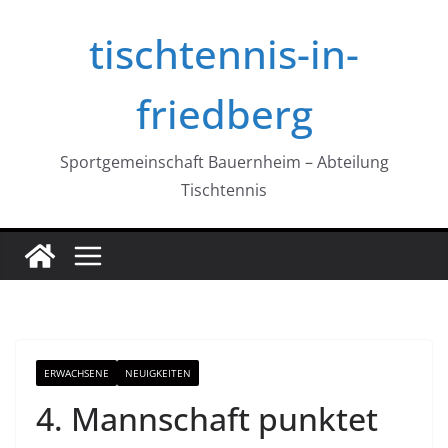
Zum
tischtennis-in-
Inhalt
springen
friedberg
Sportgemeinschaft Bauernheim – Abteilung
Tischtennis
ERWACHSENE
NEUIGKEITEN
4. Mannschaft punktet