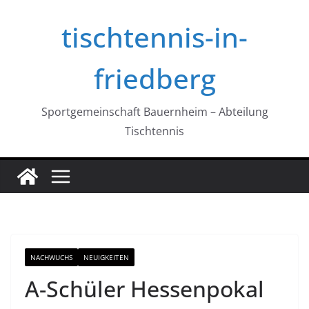
Zum
tischtennis-in-
Inhalt
springen
friedberg
Sportgemeinschaft Bauernheim – Abteilung
Tischtennis
NACHWUCHS
NEUIGKEITEN
A-Schüler Hessenpokal