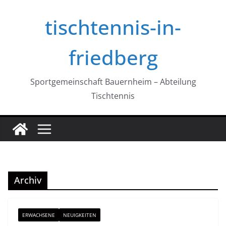
Zum
tischtennis-in-
Inhalt
springen
friedberg
Sportgemeinschaft Bauernheim – Abteilung
Tischtennis
Archiv
ERWACHSENE
NEUIGKEITEN