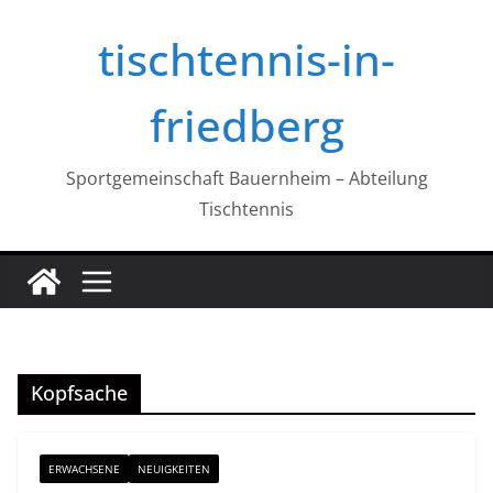
Zum
tischtennis-in-
Inhalt
springen
friedberg
Sportgemeinschaft Bauernheim – Abteilung
Tischtennis
Kopfsache
ERWACHSENE
NEUIGKEITEN