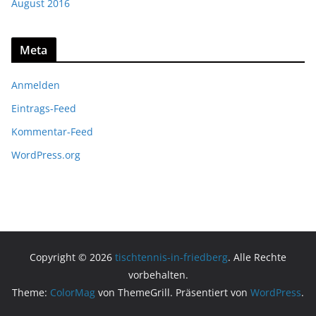
August 2016
Meta
Anmelden
Eintrags-Feed
Kommentar-Feed
WordPress.org
Copyright © 2026
tischtennis-in-friedberg
. Alle Rechte
vorbehalten.
Theme:
ColorMag
von ThemeGrill. Präsentiert von
WordPress
.