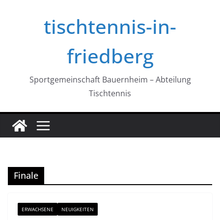
Zum
tischtennis-in-
Inhalt
springen
friedberg
Sportgemeinschaft Bauernheim – Abteilung
Tischtennis
Finale
ERWACHSENE
NEUIGKEITEN