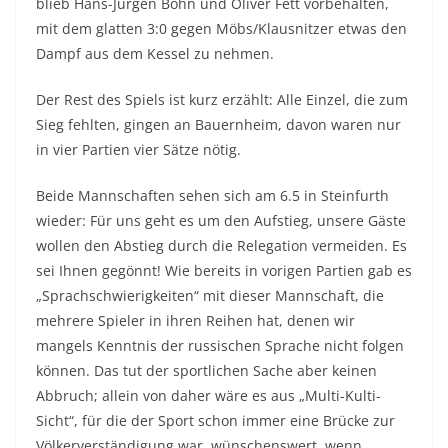
blieb Hans-Jürgen Bohn und Oliver Fett vorbehalten,
mit dem glatten 3:0 gegen Möbs/Klausnitzer etwas den
Dampf aus dem Kessel zu nehmen.
Der Rest des Spiels ist kurz erzählt: Alle Einzel, die zum
Sieg fehlten, gingen an Bauernheim, davon waren nur
in vier Partien vier Sätze nötig.
Beide Mannschaften sehen sich am 6.5 in Steinfurth
wieder: Für uns geht es um den Aufstieg, unsere Gäste
wollen den Abstieg durch die Relegation vermeiden. Es
sei Ihnen gegönnt! Wie bereits in vorigen Partien gab es
„Sprachschwierigkeiten“ mit dieser Mannschaft, die
mehrere Spieler in ihren Reihen hat, denen wir
mangels Kenntnis der russischen Sprache nicht folgen
können. Das tut der sportlichen Sache aber keinen
Abbruch; allein von daher wäre es aus „Multi-Kulti-
Sicht“, für die der Sport schon immer eine Brücke zur
Völkerverständigung war, wünschenswert, wenn