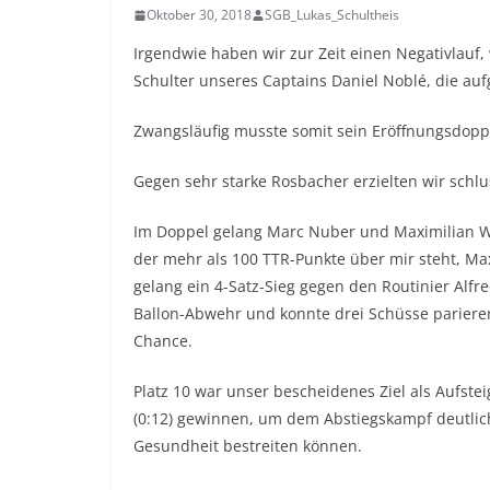
Oktober 30, 2018
SGB_Lukas_Schultheis
Irgendwie haben wir zur Zeit einen Negativlauf, 
Schulter unseres Captains Daniel Noblé, die au
Zwangsläufig musste somit sein Eröffnungsdoppe
Gegen sehr starke Rosbacher erzielten wir schlu
Im Doppel gelang Marc Nuber und Maximilian We
der mehr als 100 TTR-Punkte über mir steht, Ma
gelang ein 4-Satz-Sieg gegen den Routinier Alfred
Ballon-Abwehr und konnte drei Schüsse parieren
Chance.
Platz 10 war unser bescheidenes Ziel als Aufste
(0:12) gewinnen, um dem Abstiegskampf deutlich
Gesundheit bestreiten können.