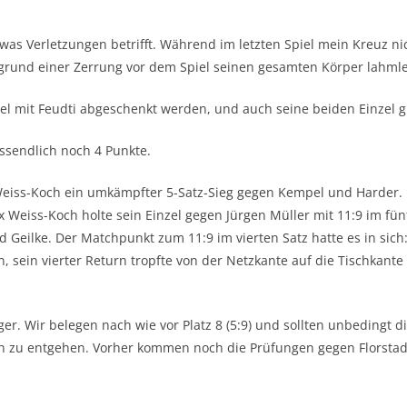
was Verletzungen betrifft. Während im letzten Spiel mein Kreuz nich
fgrund einer Zerrung vor dem Spiel seinen gesamten Körper lahml
l mit Feudti abgeschenkt werden, und auch seine beiden Einzel g
ssendlich noch 4 Punkte.
iss-Koch ein umkämpfter 5-Satz-Sieg gegen Kempel und Harder. In
x Weiss-Koch holte sein Einzel gegen Jürgen Müller mit 11:9 im fü
 Geilke. Der Matchpunkt zum 11:9 im vierten Satz hatte es in sich: 
, sein vierter Return tropfte von der Netzkante auf die Tischkant
iger. Wir belegen nach wie vor Platz 8 (5:9) und sollten unbedingt
 zu entgehen. Vorher kommen noch die Prüfungen gegen Florstadt u