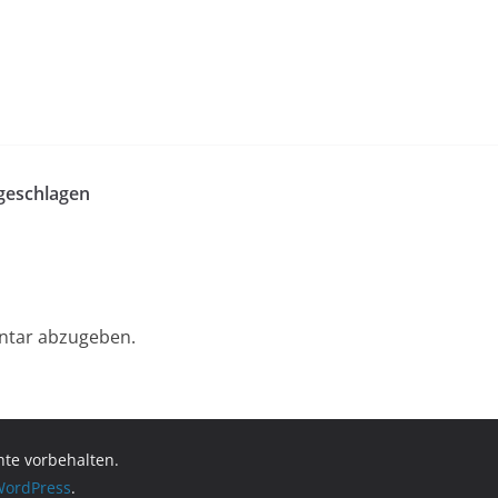
 geschlagen
ntar abzugeben.
chte vorbehalten.
ordPress
.