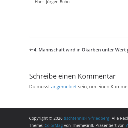
Hans-Jürgen Bohn
4. Mannschaft wird in Okarben unter Wert
Schreibe einen Kommentar
Du musst
angemeldet
sein, um einen Komme
Copyright © 2026
tischtennis-in-friedberg
. Alle Re
Theme:
ColorMag
von ThemeGrill. Präsentiert von
W