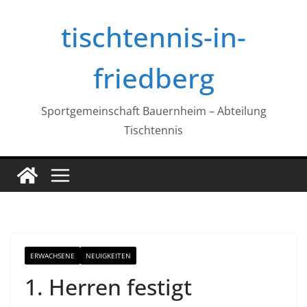
Zum
tischtennis-in-
Inhalt
springen
friedberg
Sportgemeinschaft Bauernheim – Abteilung
Tischtennis
ERWACHSENE
NEUIGKEITEN
1. Herren festigt