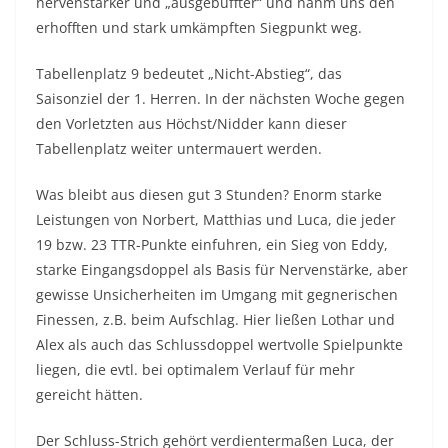
nervenstärker und „ausgebuffter“ und nahm uns den
erhofften und stark umkämpften Siegpunkt weg.
Tabellenplatz 9 bedeutet „Nicht-Abstieg“, das
Saisonziel der 1. Herren. In der nächsten Woche gegen
den Vorletzten aus Höchst/Nidder kann dieser
Tabellenplatz weiter untermauert werden.
Was bleibt aus diesen gut 3 Stunden? Enorm starke
Leistungen von Norbert, Matthias und Luca, die jeder
19 bzw. 23 TTR-Punkte einfuhren, ein Sieg von Eddy,
starke Eingangsdoppel als Basis für Nervenstärke, aber
gewisse Unsicherheiten im Umgang mit gegnerischen
Finessen, z.B. beim Aufschlag. Hier ließen Lothar und
Alex als auch das Schlussdoppel wertvolle Spielpunkte
liegen, die evtl. bei optimalem Verlauf für mehr
gereicht hätten.
Der Schluss-Strich gehört verdientermaßen Luca, der