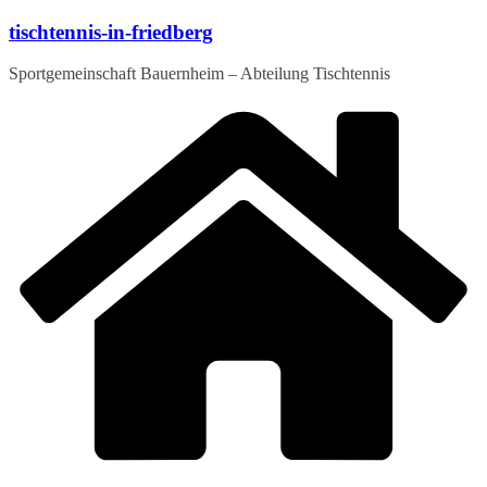
Zum
tischtennis-in-friedberg
Inhalt
springen
Sportgemeinschaft Bauernheim – Abteilung Tischtennis